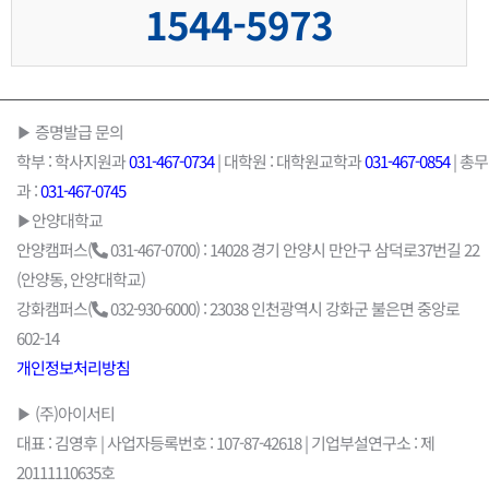
1544-5973
▶ 증명발급 문의
학부 : 학사지원과
031-467-0734
| 대학원 : 대학원교학과
031-467-0854
| 총무
과 :
031-467-0745
▶안양대학교
안양캠퍼스(
031-467-0700) : 14028 경기 안양시 만안구 삼덕로37번길 22
(안양동, 안양대학교)
강화캠퍼스(
032-930-6000) : 23038 인천광역시 강화군 불은면 중앙로
602-14
개인정보처리방침
▶ (주)아이서티
대표 : 김영후 | 사업자등록번호 : 107-87-42618 | 기업부설연구소 : 제
20111110635호